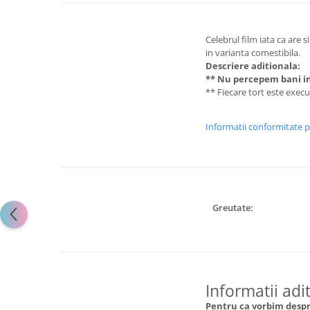
Celebrul film iata ca are 
in varianta comestibila.
Descriere aditionala:
** Nu percepem bani in
** Fiecare tort este exec
Informatii conformitate 
Greutate:
Informatii adi
Pentru ca vorbim despre