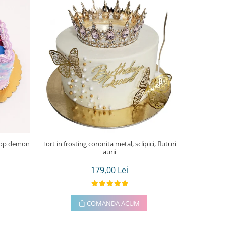
Tort in frosting coronita metal, sclipici, fluturi
Tort in frost
aurii
179,00 Lei
COMANDA ACUM