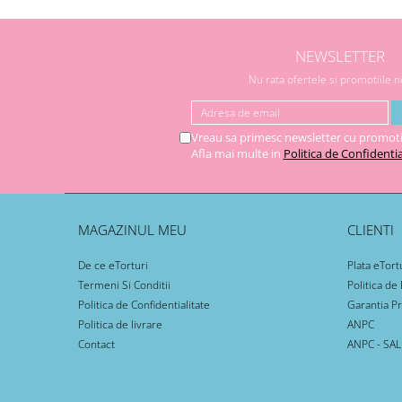
NEWSLETTER
Nu rata ofertele si promotiile 
Vreau sa primesc newsletter cu promoti
Afla mai multe in
Politica de Confidentia
MAGAZINUL MEU
CLIENTI
De ce eTorturi
Plata eTort
Termeni Si Conditii
Politica de
Politica de Confidentialitate
Garantia P
Politica de livrare
ANPC
Contact
ANPC - SAL