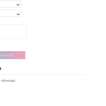
A IN COS
4
informatii