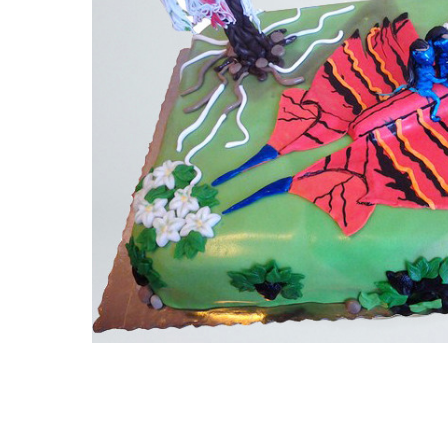
Torturi in frosting- crema pentru
baieti
Torturi cu flori
Tortulețe 1.7 kg - 2 kg