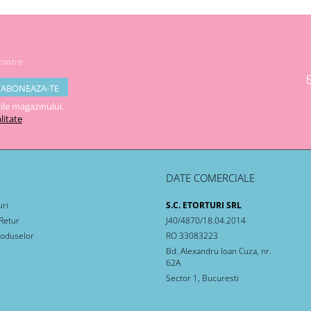
noastre
ile magazinului.
litate
DATE COMERCIALE
uri
S.C. ETORTURI SRL
 Retur
J40/4870/18.04.2014
roduselor
RO 33083223
Bd. Alexandru Ioan Cuza, nr.
62A
Sector 1, Bucuresti