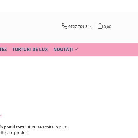
0727 709 344
0,00
TEZ
TORTURI DE LUX
NOUTĂȚI
ci
în prețul tortului, nu se achită în plus!
u fiecare produs!