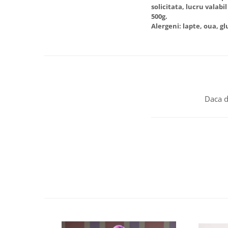
solicitata, lucru valabi
500g.
Alergeni: lapte, oua, g
Daca d