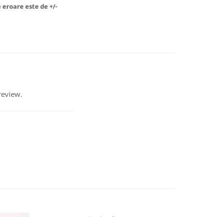
 eroare este de +/-
review.