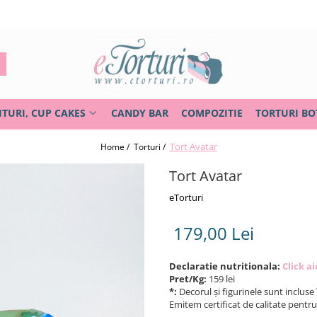
ITURI, CUP CAKES
CANDY BAR
COMPOZITIE
TORTURI BO
Tort Avatar
Home /
Torturi /
Tort Avatar
eTorturi
179,00 Lei
Declaratie nutritionala:
Click ai
Pret/Kg:
159 lei
*:
Decorul și figurinele sunt incluse 
Emitem certificat de calitate pentr