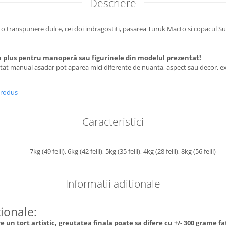
Descriere
si o transpunere dulce, cei doi indragostiti, pasarea Turuk Macto si copacul S
 plus pentru manoperă sau figurinele din modelul prezentat!
utat manual asadar pot aparea mici diferente de nuanta, aspect sau decor, ex
produs
Caracteristici
7kg (49 felii),
6kg (42 felii),
5kg (35 felii),
4kg (28 felii),
8kg (56 felii)
Informatii aditionale
tionale:
 un tort artistic, greutatea finala poate sa difere cu +/- 300 grame f