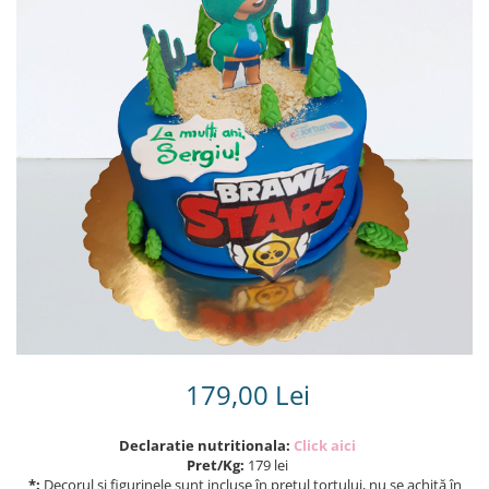
Torturi in frosting- crema pentru
baieti
Torturi cu flori
Tortulețe 1.7 kg - 2 kg
179,00 Lei
Declaratie nutritionala:
Click aici
Pret/Kg:
179 lei
*:
Decorul și figurinele sunt incluse în prețul tortului, nu se achită în