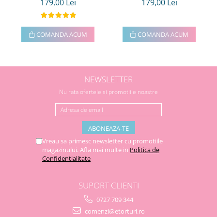
179,00 Lei
179,00 Lei
COMANDA ACUM
COMANDA ACUM
NEWSLETTER
Nu rata ofertele si promotiile noastre
Vreau sa primesc newsletter cu promotiile
magazinului. Afla mai multe in
Politica de
Confidentialitate
SUPORT CLIENTI
0727 709 344
comenzi@etorturi.ro