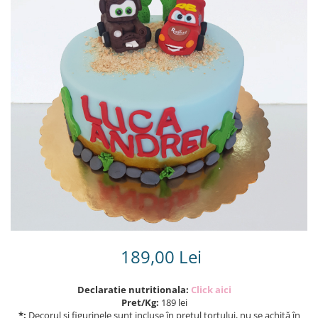
Torturi in frosting- crema pentru
baieti
Torturi cu flori
Tortulețe 1.7 kg - 2 kg
189,00 Lei
Declaratie nutritionala:
Click aici
Pret/Kg:
189 lei
*:
Decorul și figurinele sunt incluse în prețul tortului, nu se achită în