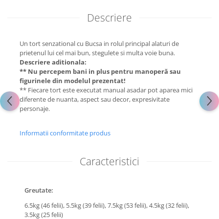
Descriere
Un tort senzational cu Bucsa in rolul principal alaturi de
prietenul lui cel mai bun, stegulete si multa voie buna.
Descriere aditionala:
** Nu percepem bani in plus pentru manoperă sau
figurinele din modelul prezentat!
** Fiecare tort este executat manual asadar pot aparea mici
diferente de nuanta, aspect sau decor, expresivitate
personaje.
Informatii conformitate produs
Caracteristici
Greutate:
6.5kg (46 felii),
5.5kg (39 felii),
7.5kg (53 felii),
4.5kg (32 felii),
3.5kg (25 felii)