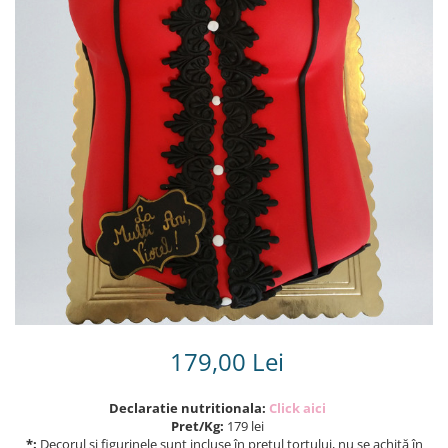
Torturi in frosting- crema pentru
baieti
Torturi cu flori
Tortulețe 1.7 kg - 2 kg
179,00 Lei
Declaratie nutritionala:
Click aici
Pret/Kg:
179 lei
*:
Decorul și figurinele sunt incluse în prețul tortului, nu se achită în