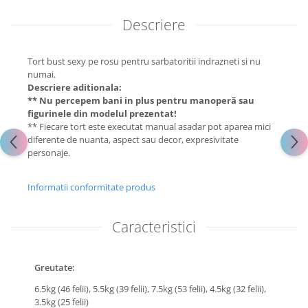
Descriere
Tort bust sexy pe rosu pentru sarbatoritii indrazneti si nu
numai.
Descriere aditionala:
** Nu percepem bani in plus pentru manoperă sau
figurinele din modelul prezentat!
** Fiecare tort este executat manual asadar pot aparea mici
diferente de nuanta, aspect sau decor, expresivitate
personaje.
Informatii conformitate produs
Caracteristici
Greutate:
6.5kg (46 felii),
5.5kg (39 felii),
7.5kg (53 felii),
4.5kg (32 felii),
3.5kg (25 felii)