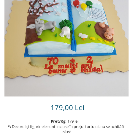
Torturi in frosting- crema pentru
baieti
Torturi cu flori
Tortulețe 1.7 kg - 2 kg
179,00 Lei
Pret/Kg:
179 lei
*:
Decorul și figurinele sunt incluse în prețul tortului, nu se achită în
plus!