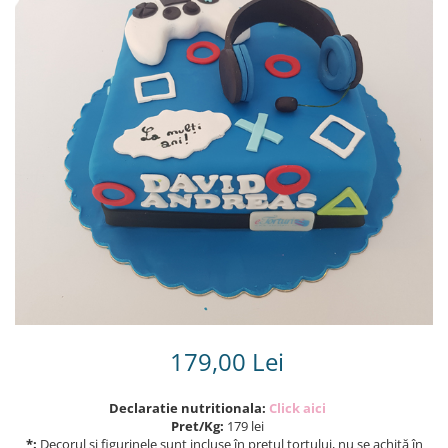
Torturi in frosting- crema pentru
baieti
Torturi cu flori
Tortulețe 1.7 kg - 2 kg
179,00 Lei
Declaratie nutritionala:
Click aici
Pret/Kg:
179 lei
*:
Decorul și figurinele sunt incluse în prețul tortului, nu se achită în