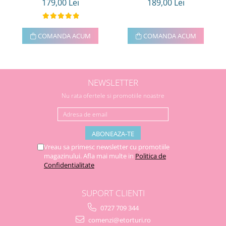
179,00 Lei
189,00 Lei
COMANDA ACUM
COMANDA ACUM
NEWSLETTER
Nu rata ofertele si promotiile noastre
Vreau sa primesc newsletter cu promotiile
magazinului. Afla mai multe in
Politica de
Confidentialitate
SUPORT CLIENTI
0727 709 344
comenzi@etorturi.ro