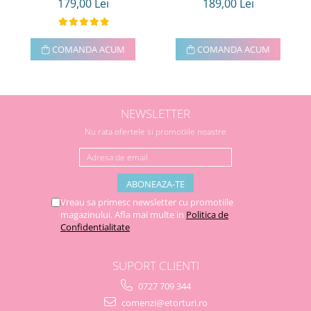
179,00 Lei
189,00 Lei
COMANDA ACUM
COMANDA ACUM
NEWSLETTER
Nu rata ofertele si promotiile noastre
Vreau sa primesc newsletter cu promotiile
magazinului. Afla mai multe in
Politica de
Confidentialitate
SUPORT CLIENTI
0727 709 344
comenzi@etorturi.ro