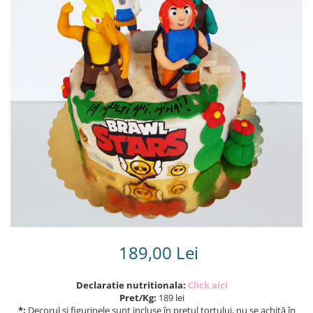
Torturi in frosting- crema pentru
baieti
Torturi cu flori
Tortulețe 1.7 kg - 2 kg
189,00 Lei
Declaratie nutritionala:
Click aici
Pret/Kg:
189 lei
*:
Decorul și figurinele sunt incluse în prețul tortului, nu se achită în