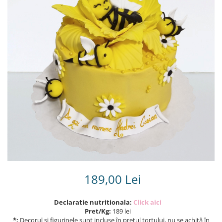
Torturi in frosting- crema pentru
baieti
Torturi cu flori
Tortulețe 1.7 kg - 2 kg
189,00 Lei
Declaratie nutritionala:
Click aici
Pret/Kg:
189 lei
*:
Decorul și figurinele sunt incluse în prețul tortului, nu se achită în