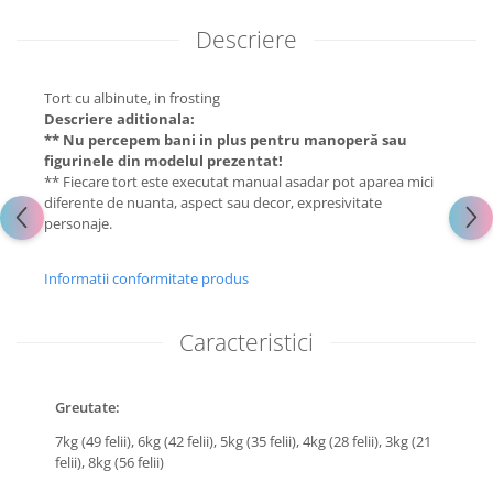
Descriere
Tort cu albinute, in frosting
Descriere aditionala:
** Nu percepem bani in plus pentru manoperă sau
figurinele din modelul prezentat!
** Fiecare tort este executat manual asadar pot aparea mici
diferente de nuanta, aspect sau decor, expresivitate
personaje.
Informatii conformitate produs
Caracteristici
Greutate:
7kg (49 felii),
6kg (42 felii),
5kg (35 felii),
4kg (28 felii),
3kg (21
felii),
8kg (56 felii)