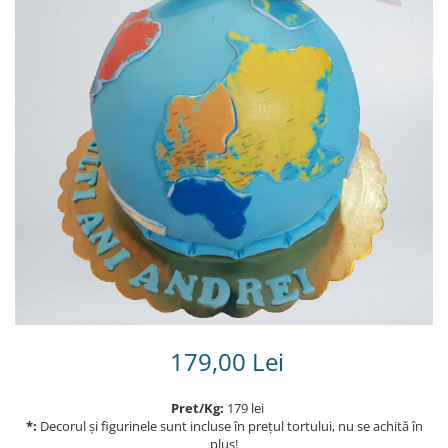
Torturi in frosting- crema pentru
baieti
Torturi cu flori
Tortulețe 1.7 kg - 2 kg
179,00 Lei
Pret/Kg:
179 lei
*:
Decorul și figurinele sunt incluse în prețul tortului, nu se achită în
plus!