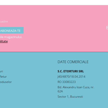
noastre
ile magazinului.
litate
DATE COMERCIALE
uri
S.C. ETORTURI SRL
 Retur
J40/4870/18.04.2014
roduselor
RO 33083223
Bd. Alexandru Ioan Cuza, nr.
62A
Sector 1, Bucuresti