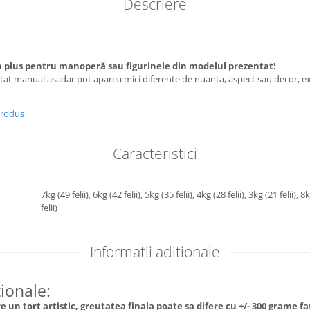
Descriere
 plus pentru manoperă sau figurinele din modelul prezentat!
utat manual asadar pot aparea mici diferente de nuanta, aspect sau decor, ex
produs
Caracteristici
7kg (49 felii),
6kg (42 felii),
5kg (35 felii),
4kg (28 felii),
3kg (21 felii),
8k
felii)
Informatii aditionale
tionale:
 un tort artistic, greutatea finala poate sa difere cu +/- 300 grame f