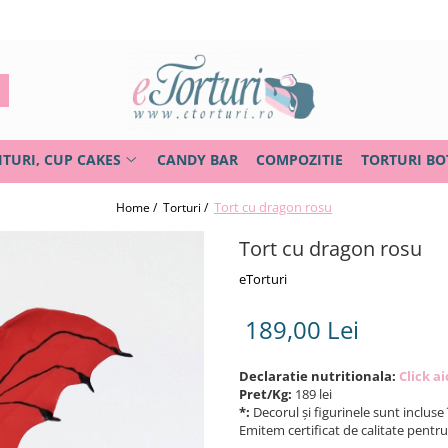
ITURI, CUP CAKES
CANDY BAR
COMPOZITIE
TORTURI BO
Tort cu dragon rosu
Home /
Torturi /
Tort cu dragon rosu
eTorturi
189,00 Lei
Declaratie nutritionala:
Click ai
Pret/Kg:
189 lei
*:
Decorul și figurinele sunt incluse 
Emitem certificat de calitate pentr