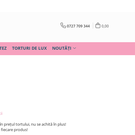
0727 709 344
0,00
TEZ
TORTURI DE LUX
NOUTĂȚI
ci
în prețul tortului, nu se achită în plus!
u fiecare produs!