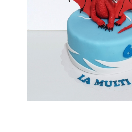
Torturi in frosting- crema pentru
baieti
Torturi cu flori
Tortulețe 1.7 kg - 2 kg