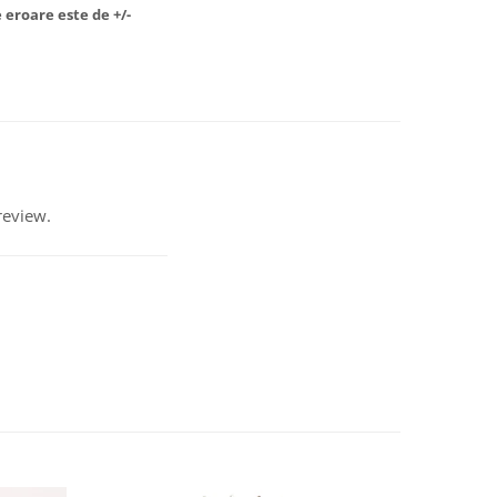
 eroare este de +/-
review.