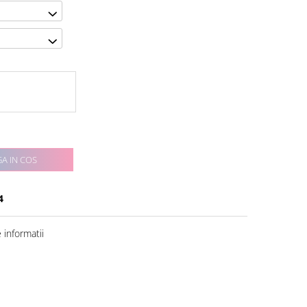
A IN COS
4
informatii