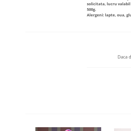
solicitata, lucru valabi
500g.
Alergeni: lapte, oua, g
Daca d