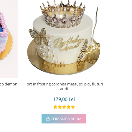
Tort in frosting coronita metal, sclipici, fluturi
Tort in frost
aurii
179,00 Lei
COMANDA ACUM