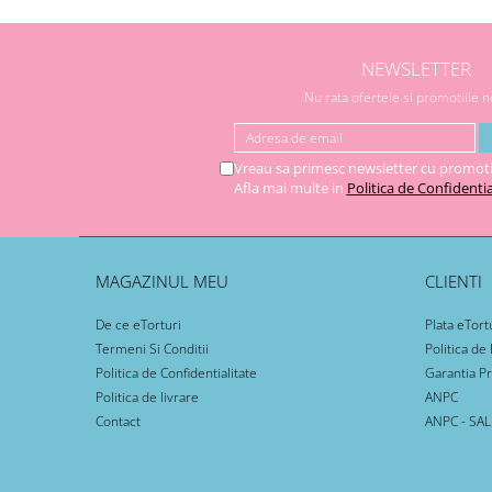
NEWSLETTER
Nu rata ofertele si promotiile 
Vreau sa primesc newsletter cu promoti
Afla mai multe in
Politica de Confidentia
MAGAZINUL MEU
CLIENTI
De ce eTorturi
Plata eTort
Termeni Si Conditii
Politica de
Politica de Confidentialitate
Garantia P
Politica de livrare
ANPC
Contact
ANPC - SAL