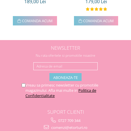
189,00 Lei
179,00 Lei
COMANDA ACUM
COMANDA ACUM
NEWSLETTER
Nu rata ofertele si promotiile noastre
Vreau sa primesc newsletter cu promotiile
magazinului. Afla mai multe in
Politica de
Confidentialitate
SUPORT CLIENTI
0727 709 344
comenzi@etorturi.ro