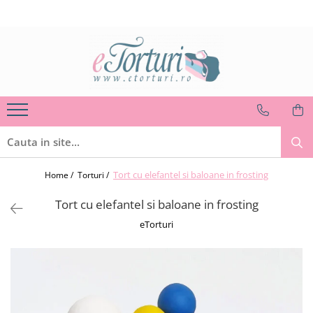
Torturi
Prajituri, cup cakes
Noutăți
Torturi in pasta de zahar pentru fetite
Briose,cup cakes
Torturi noi
Torturi in pasta de zahar pentru
Prajituri de casa, cozonaci
Tortulețe 1.7 kg - 2 kg
baietei
Fursecuri, pateuri, saleuri
Machete / Modele inedite
Torturi pentru pasiuni
Mini prajituri
Poze comestibile
Torturi cu poza
Figurine
Torturi pentru nunta
Tort cu elefantel si baloane in frosting
Home /
Torturi /
Torturi FIRME
Torturi pentru adulti
Tort cu elefantel si baloane in frosting
Torturi pentru botez
eTorturi
Torturi speciale fara martipan
Torturi de lux
Torturi in frosting- crema
Torturi Firme / Corporate / Business
Torturi in frosting- crema pentru fetite