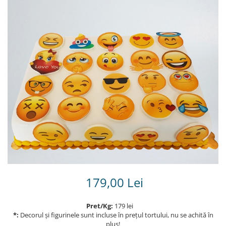
Torturi in frosting- crema pentru
baieti
Torturi cu flori
Tortulețe 1.7 kg - 2 kg
179,00 Lei
Pret/Kg:
179 lei
*:
Decorul și figurinele sunt incluse în prețul tortului, nu se achită în
plus!