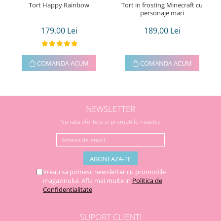
Tort Happy Rainbow
Tort in frosting Minecraft cu
personaje mari
179,00 Lei
189,00 Lei
COMANDA ACUM
COMANDA ACUM
NEWSLETTER
Nu rata ofertele si promotiile noastre
Vreau sa primesc newsletter cu promotiile
magazinului. Afla mai multe in
Politica de
Confidentialitate
SUPORT CLIENTI