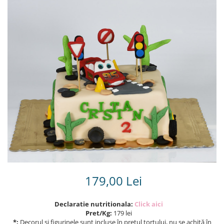
Torturi in frosting- crema pentru
baieti
Torturi cu flori
Tortulețe 1.7 kg - 2 kg
179,00 Lei
Declaratie nutritionala:
Click aici
Pret/Kg:
179 lei
*:
Decorul și figurinele sunt incluse în prețul tortului, nu se achită în