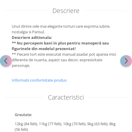
Descriere
Unul dintre cele mai elegante torturi care exprima iubire,
nostalgia si Parisul.
Descriere aditionala:
** Nu percepem bani in plus pentru manoperă sau
figurinele din modelul prezentat!
** Fiecare tort este executat manual asadar pot aparea mici
diferente de nuanta, aspect sau decor, expresivitate
personaje.
Informatii conformitate produs
Caracteristici
Greutate:
12kg (84 felii),
11kg (77 felii),
10kg (70 felii),
9kg (63 felii),
8kg
(56 felii)