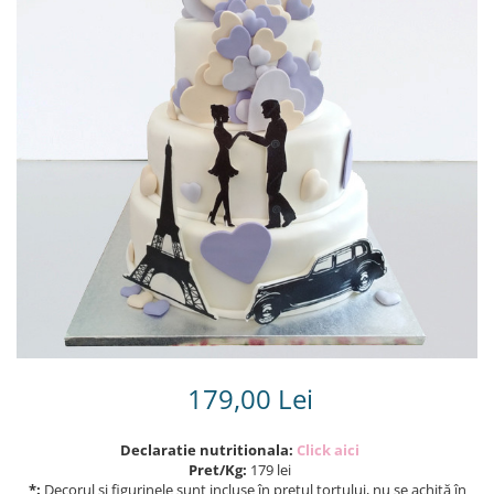
Torturi in frosting- crema pentru
baieti
Torturi cu flori
Tortulețe 1.7 kg - 2 kg
179,00 Lei
Declaratie nutritionala:
Click aici
Pret/Kg:
179 lei
*:
Decorul și figurinele sunt incluse în prețul tortului, nu se achită în