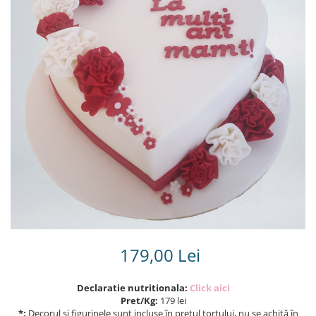
Torturi in frosting- crema pentru
baieti
Torturi cu flori
Tortulețe 1.7 kg - 2 kg
179,00 Lei
Declaratie nutritionala:
Click aici
Pret/Kg:
179 lei
*:
Decorul și figurinele sunt incluse în prețul tortului, nu se achită în