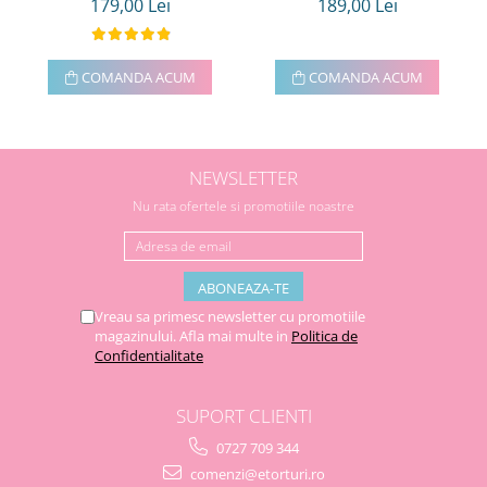
179,00 Lei
189,00 Lei
COMANDA ACUM
COMANDA ACUM
NEWSLETTER
Nu rata ofertele si promotiile noastre
Vreau sa primesc newsletter cu promotiile
magazinului. Afla mai multe in
Politica de
Confidentialitate
SUPORT CLIENTI
0727 709 344
comenzi@etorturi.ro