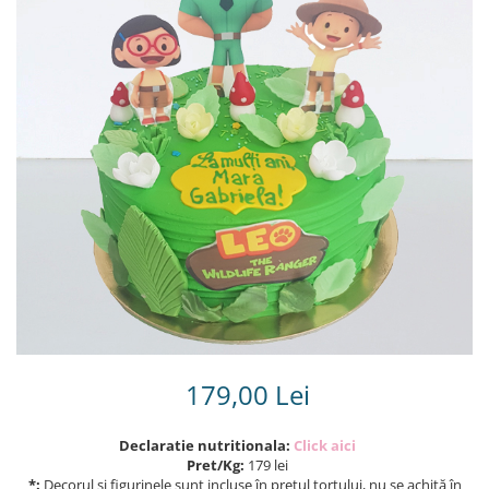
Torturi in frosting- crema pentru
baieti
Torturi cu flori
Tortulețe 1.7 kg - 2 kg
179,00 Lei
Declaratie nutritionala:
Click aici
Pret/Kg:
179 lei
*:
Decorul și figurinele sunt incluse în prețul tortului, nu se achită în