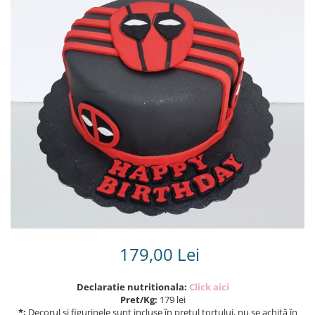
Torturi in frosting- crema pentru
baieti
Torturi cu flori
Tortulețe 1.7 kg - 2 kg
179,00 Lei
Declaratie nutritionala:
Click aici
Pret/Kg:
179 lei
*:
Decorul și figurinele sunt incluse în prețul tortului, nu se achită în