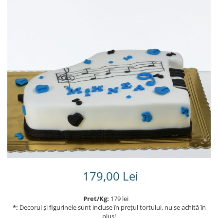
Torturi in frosting- crema pentru
baieti
Torturi cu flori
Tortulețe 1.7 kg - 2 kg
179,00 Lei
Pret/Kg:
179 lei
*:
Decorul și figurinele sunt incluse în prețul tortului, nu se achită în
plus!