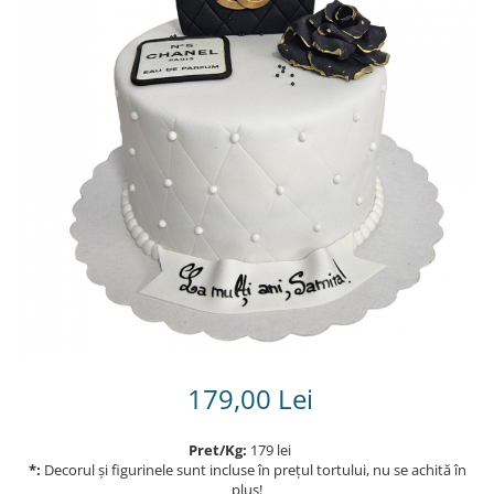
Torturi in frosting- crema pentru
baieti
Torturi cu flori
Tortulețe 1.7 kg - 2 kg
179,00 Lei
Pret/Kg:
179 lei
*:
Decorul și figurinele sunt incluse în prețul tortului, nu se achită în
plus!