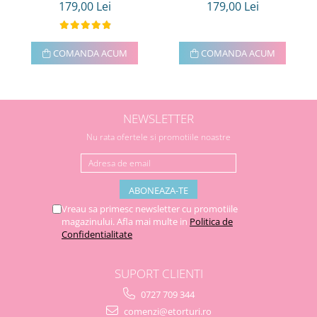
179,00 Lei
179,00 Lei
COMANDA ACUM
COMANDA ACUM
NEWSLETTER
Nu rata ofertele si promotiile noastre
Vreau sa primesc newsletter cu promotiile
magazinului. Afla mai multe in
Politica de
Confidentialitate
SUPORT CLIENTI
0727 709 344
comenzi@etorturi.ro