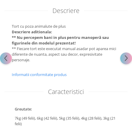
Descriere
Tort cu poza animalute de plus
Descriere aditionala:
** Nu percepem bani in plus pentru manoperă sau
figurinele din modelul prezentat!
** Fiecare tort este executat manual asadar pot aparea mici
diferente de nuanta, aspect sau decor, expresivitate
personaje.
Informatii conformitate produs
Caracteristici
Greutate:
7kg (49 felii),
6kg (42 felii),
5kg (35 felii),
4kg (28 felii),
3kg (21
felii)