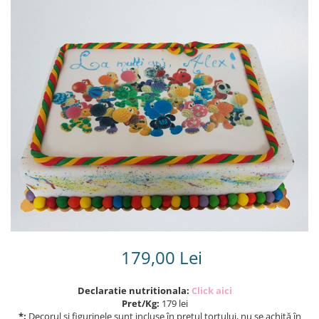
Torturi in frosting- crema pentru
baieti
Torturi cu flori
Tortulețe 1.7 kg - 2 kg
179,00 Lei
Declaratie nutritionala:
Click aici
Pret/Kg:
179 lei
*:
Decorul și figurinele sunt incluse în prețul tortului, nu se achită în