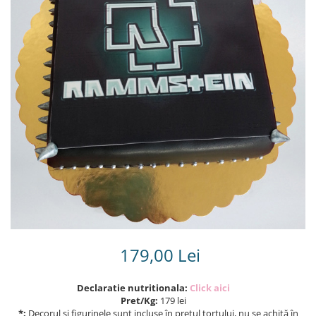
Torturi in frosting- crema pentru
baieti
Torturi cu flori
Tortulețe 1.7 kg - 2 kg
179,00 Lei
Declaratie nutritionala:
Click aici
Pret/Kg:
179 lei
*:
Decorul și figurinele sunt incluse în prețul tortului, nu se achită în