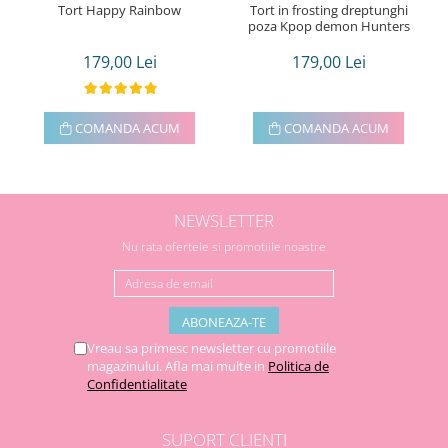
Tort Happy Rainbow
Tort in frosting dreptunghi
poza Kpop demon Hunters
179,00 Lei
179,00 Lei
COMANDA ACUM
COMANDA ACUM
NEWSLETTER
Nu rata ofertele si promotiile noastre
Vreau sa primesc newsletter cu promotiile
magazinului. Afla mai multe in
Politica de
Confidentialitate
SUPORT CLIENTI