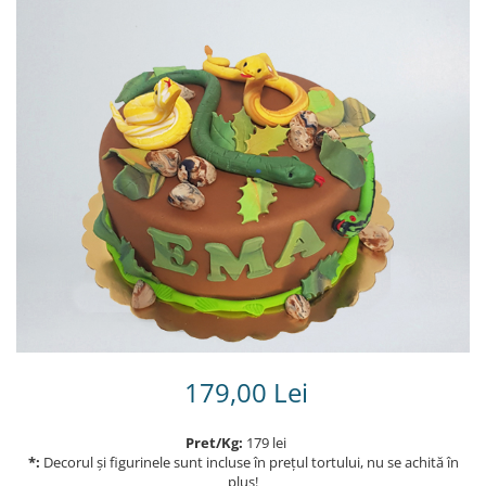
Torturi in frosting- crema pentru
baieti
Torturi cu flori
Tortulețe 1.7 kg - 2 kg
179,00 Lei
Pret/Kg:
179 lei
*:
Decorul și figurinele sunt incluse în prețul tortului, nu se achită în
plus!