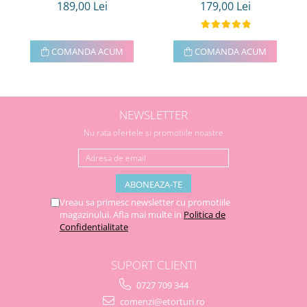
189,00 Lei
179,00 Lei
COMANDA ACUM
COMANDA ACUM
NEWSLETTER
Nu rata ofertele si promotiile noastre
Vreau sa primesc newsletter cu promotiile
magazinului. Afla mai multe in
Politica de
Confidentialitate
SUPORT CLIENTI
0727 709 344
comenzi@etorturi.ro