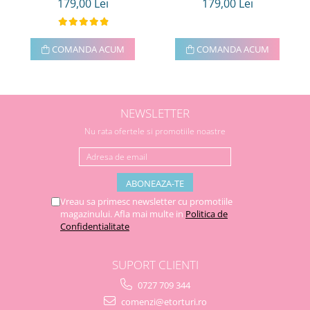
179,00 Lei
179,00 Lei
COMANDA ACUM
COMANDA ACUM
NEWSLETTER
Nu rata ofertele si promotiile noastre
Vreau sa primesc newsletter cu promotiile
magazinului. Afla mai multe in
Politica de
Confidentialitate
SUPORT CLIENTI
0727 709 344
comenzi@etorturi.ro