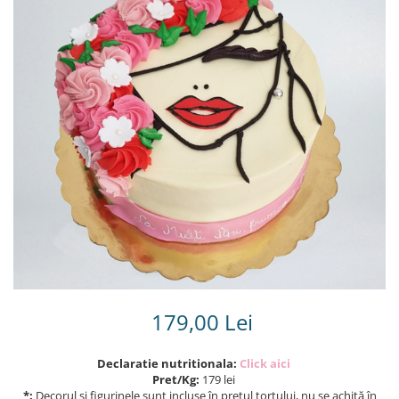
Torturi in frosting- crema pentru
baieti
Torturi cu flori
Tortulețe 1.7 kg - 2 kg
179,00 Lei
Declaratie nutritionala:
Click aici
Pret/Kg:
179 lei
*:
Decorul și figurinele sunt incluse în prețul tortului, nu se achită în