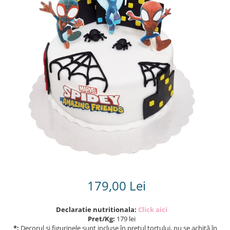
Torturi in frosting- crema pentru
baieti
Torturi cu flori
Tortulețe 1.7 kg - 2 kg
179,00 Lei
Declaratie nutritionala:
Click aici
Pret/Kg:
179 lei
*:
Decorul și figurinele sunt incluse în prețul tortului, nu se achită în