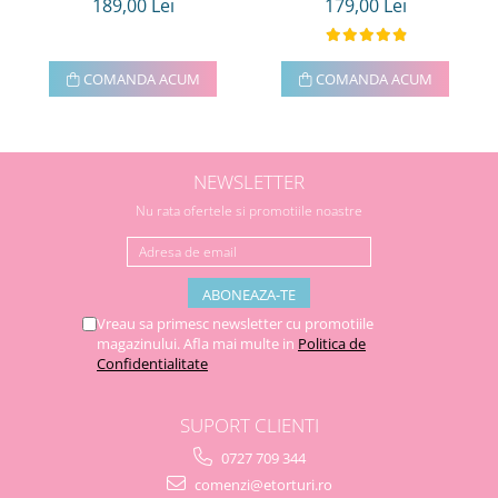
189,00 Lei
179,00 Lei
COMANDA ACUM
COMANDA ACUM
NEWSLETTER
Nu rata ofertele si promotiile noastre
Vreau sa primesc newsletter cu promotiile
magazinului. Afla mai multe in
Politica de
Confidentialitate
SUPORT CLIENTI
0727 709 344
comenzi@etorturi.ro