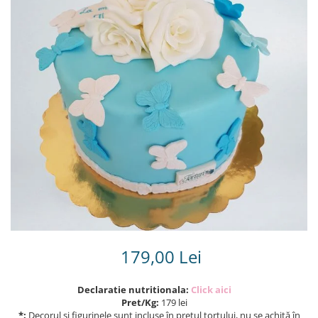
Torturi in frosting- crema pentru
baieti
Torturi cu flori
Tortulețe 1.7 kg - 2 kg
179,00 Lei
Declaratie nutritionala:
Click aici
Pret/Kg:
179 lei
*:
Decorul și figurinele sunt incluse în prețul tortului, nu se achită în