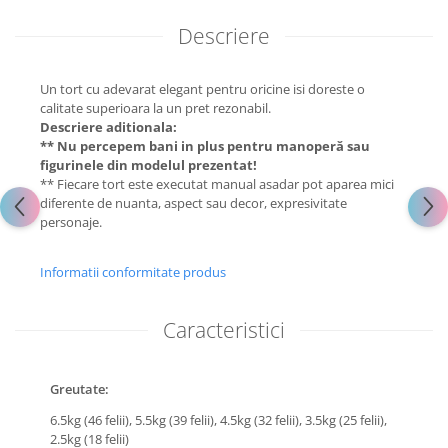
Descriere
Un tort cu adevarat elegant pentru oricine isi doreste o
calitate superioara la un pret rezonabil.
Descriere aditionala:
** Nu percepem bani in plus pentru manoperă sau
figurinele din modelul prezentat!
** Fiecare tort este executat manual asadar pot aparea mici
diferente de nuanta, aspect sau decor, expresivitate
personaje.
Informatii conformitate produs
Caracteristici
Greutate:
6.5kg (46 felii),
5.5kg (39 felii),
4.5kg (32 felii),
3.5kg (25 felii),
2.5kg (18 felii)