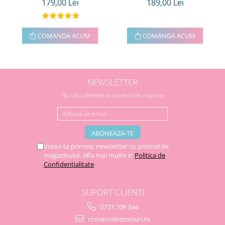
179,00 Lei
189,00 Lei
COMANDA ACUM
COMANDA ACUM
NEWSLETTER
Nu rata ofertele si promotiile noastre
Vreau sa primesc newsletter cu promotiile
magazinului. Afla mai multe in
Politica de
Confidentialitate
SUPORT CLIENTI
0727 709 344
comenzi@etorturi.ro