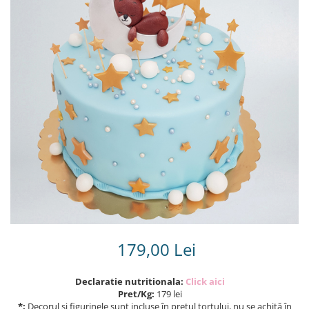
Torturi in frosting- crema pentru
baieti
Torturi cu flori
Tortulețe 1.7 kg - 2 kg
179,00 Lei
Declaratie nutritionala:
Click aici
Pret/Kg:
179 lei
*:
Decorul și figurinele sunt incluse în prețul tortului, nu se achită în