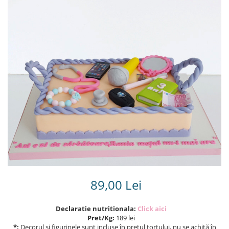
Torturi in frosting- crema pentru
baieti
Torturi cu flori
Tortulețe 1.7 kg - 2 kg
89,00 Lei
Declaratie nutritionala:
Click aici
Pret/Kg:
189 lei
*:
Decorul și figurinele sunt incluse în prețul tortului, nu se achită în