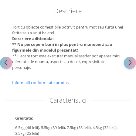
Descriere
Tort cu obiecte comestibile potrivit pentru mot sau turta unei
fetite sau a unui baietel.
Descriere aditionala:
** Nu percepem bani in plus pentru manoperă sau
figurinele din modelul prezentat!
** Fiecare tort este executat manual asadar pot aparea mici
diferente de nuanta, aspect sau decor, expresivitate
personaje.
Informatii conformitate produs
Caracteristici
Greutate:
6.5kg (46 felii),
5.5kg (39 felii),
7.5kg (53 felii),
4.5kg (32 felii),
3.5kg (25 felii)