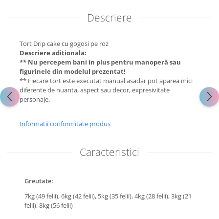
Descriere
Tort Drip cake cu gogosi pe roz
Descriere aditionala:
** Nu percepem bani in plus pentru manoperă sau
figurinele din modelul prezentat!
** Fiecare tort este executat manual asadar pot aparea mici
diferente de nuanta, aspect sau decor, expresivitate
personaje.
Informatii conformitate produs
Caracteristici
Greutate:
7kg (49 felii),
6kg (42 felii),
5kg (35 felii),
4kg (28 felii),
3kg (21
felii),
8kg (56 felii)