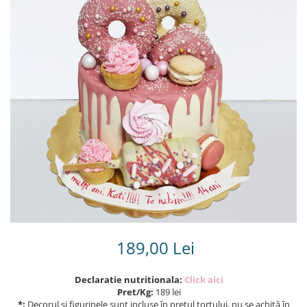
Torturi in frosting- crema pentru
baieti
Torturi cu flori
Tortulețe 1.7 kg - 2 kg
189,00 Lei
Declaratie nutritionala:
Click aici
Pret/Kg:
189 lei
*:
Decorul și figurinele sunt incluse în prețul tortului, nu se achită în