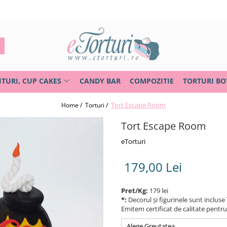
ITURI, CUP CAKES
CANDY BAR
COMPOZITIE
TORTURI BO
Tort Escape Room
Home /
Torturi /
Tort Escape Room
eTorturi
179,00 Lei
Pret/Kg:
179 lei
*:
Decorul și figurinele sunt incluse 
Emitem certificat de calitate pentr
Alege Greutatea