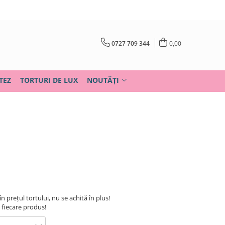
0727 709 344
0,00
TEZ
TORTURI DE LUX
NOUTĂȚI
în prețul tortului, nu se achită în plus!
u fiecare produs!