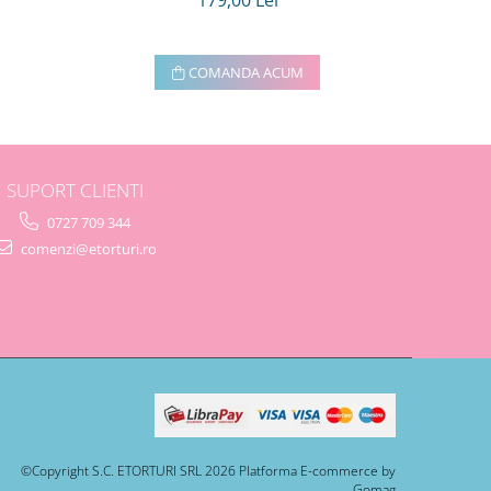
179,00 Lei
COMANDA ACUM
SUPORT CLIENTI
0727 709 344
comenzi@etorturi.ro
©Copyright S.C. ETORTURI SRL 2026
Platforma E-commerce by
Gomag