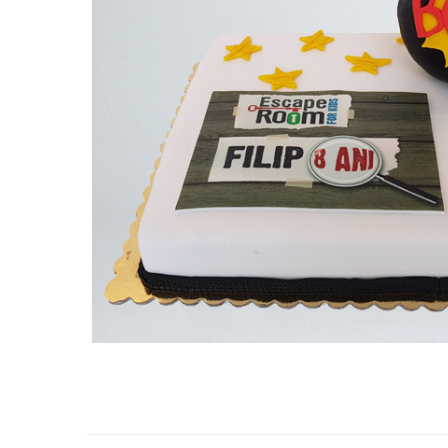
Torturi in frosting- crema pentru
baieti
Torturi cu flori
Tortulețe 1.7 kg - 2 kg