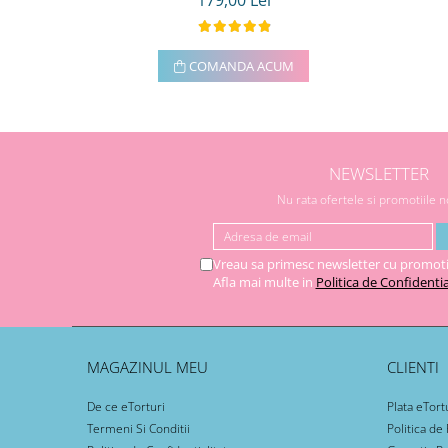
179,00 Lei
COMANDA ACUM
NEWSLETTER
Nu rata ofertele si promotiile 
Vreau sa primesc newsletter cu promoti
Afla mai multe in
Politica de Confidentia
MAGAZINUL MEU
CLIENTI
De ce eTorturi
Plata eTort
Termeni Si Conditii
Politica de