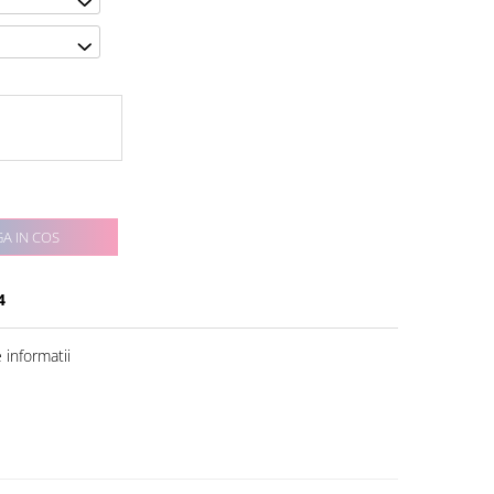
A IN COS
4
informatii