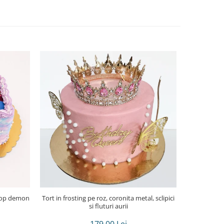
Tort in frosting pe roz, coronita metal, sclipici
Tor
si fluturi aurii