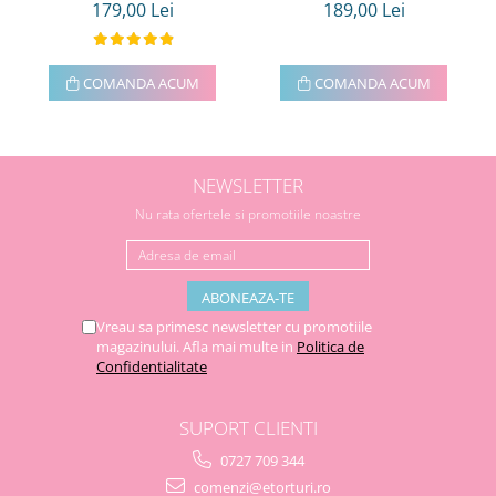
179,00 Lei
189,00 Lei
COMANDA ACUM
COMANDA ACUM
NEWSLETTER
Nu rata ofertele si promotiile noastre
Vreau sa primesc newsletter cu promotiile
magazinului. Afla mai multe in
Politica de
Confidentialitate
SUPORT CLIENTI
0727 709 344
comenzi@etorturi.ro