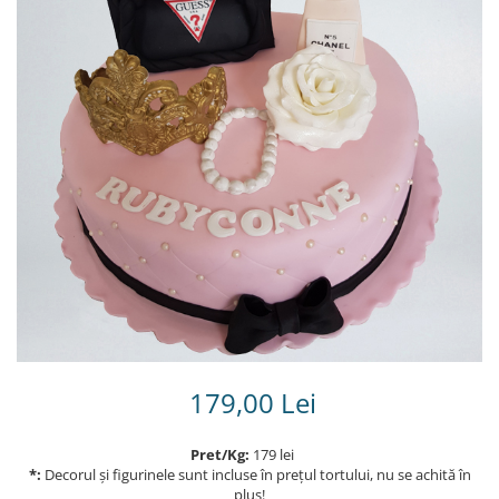
Torturi in frosting- crema pentru
baieti
Torturi cu flori
Tortulețe 1.7 kg - 2 kg
179,00 Lei
Pret/Kg:
179 lei
*:
Decorul și figurinele sunt incluse în prețul tortului, nu se achită în
plus!