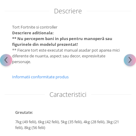
Descriere
Tort Fortnite si controller
Descriere aditionala:
** Nu percepem bani in plus pentru manoperă sau
figurinele din modelul prezentat!
** Fiecare tort este executat manual asadar pot aparea mici
diferente de nuanta, aspect sau decor, expresivitate
personaje.
Informatii conformitate produs
Caracteristici
Greutate:
7kg (49 felii),
6kg (42 felii),
5kg (35 felii),
4kg (28 felii),
3kg (21
felii),
8kg (56 felii)