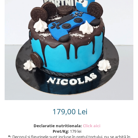
Torturi in frosting- crema pentru
baieti
Torturi cu flori
Tortulețe 1.7 kg - 2 kg
179,00 Lei
Declaratie nutritionala:
Click aici
Pret/Kg:
179 lei
*:
Decorul și figurinele sunt incluse în prețul tortului, nu se achită în