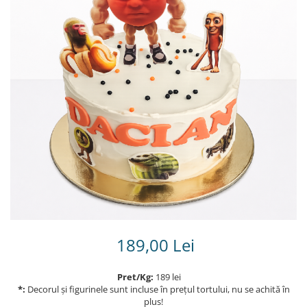
Torturi in frosting- crema pentru
baieti
Torturi cu flori
Tortulețe 1.7 kg - 2 kg
189,00 Lei
Pret/Kg:
189 lei
*:
Decorul și figurinele sunt incluse în prețul tortului, nu se achită în
plus!