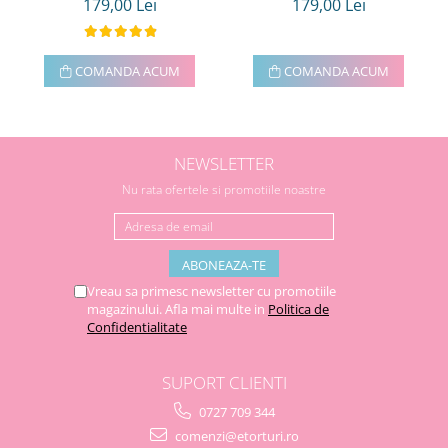
179,00 Lei
179,00 Lei
COMANDA ACUM
COMANDA ACUM
NEWSLETTER
Nu rata ofertele si promotiile noastre
Vreau sa primesc newsletter cu promotiile
magazinului. Afla mai multe in
Politica de
Confidentialitate
SUPORT CLIENTI
0727 709 344
comenzi@etorturi.ro