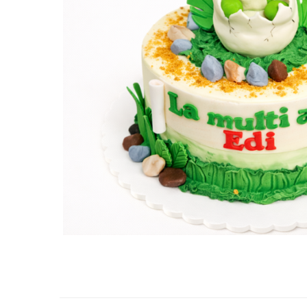
Torturi in frosting- crema pentru
baieti
Torturi cu flori
Tortulețe 1.7 kg - 2 kg