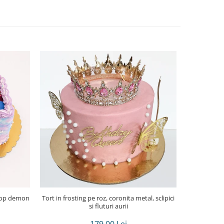
Tort in frosting pe roz, coronita metal, sclipici
Tor
si fluturi aurii