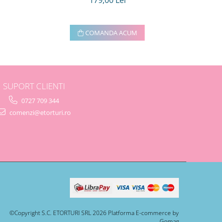
179,00 Lei
COMANDA ACUM
SUPORT CLIENTI
0727 709 344
comenzi@etorturi.ro
©Copyright S.C. ETORTURI SRL 2026
Platforma E-commerce by
Gomag