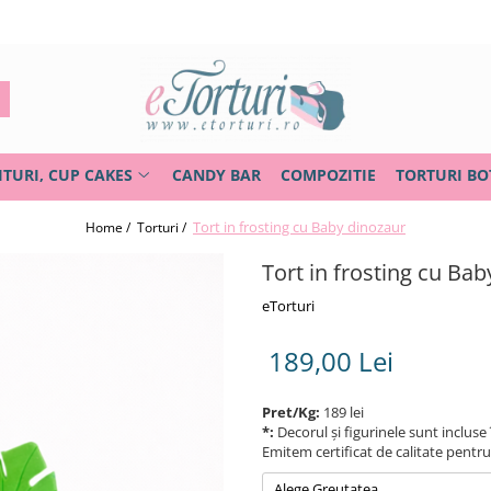
ITURI, CUP CAKES
CANDY BAR
COMPOZITIE
TORTURI BO
Tort in frosting cu Baby dinozaur
Home /
Torturi /
Tort in frosting cu Ba
eTorturi
189,00 Lei
Pret/Kg:
189 lei
*:
Decorul și figurinele sunt incluse 
Emitem certificat de calitate pentr
Alege Greutatea