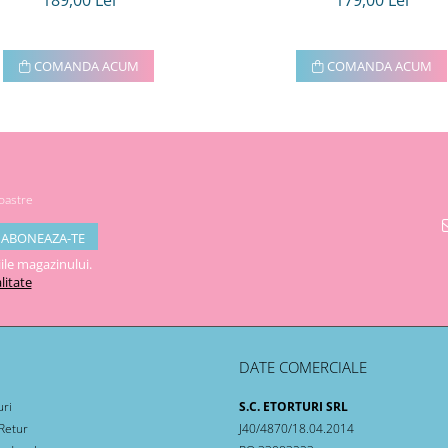
189,00 Lei
179,00 Lei
COMANDA ACUM
COMANDA ACUM
noastre
ile magazinului.
litate
DATE COMERCIALE
uri
S.C. ETORTURI SRL
 Retur
J40/4870/18.04.2014