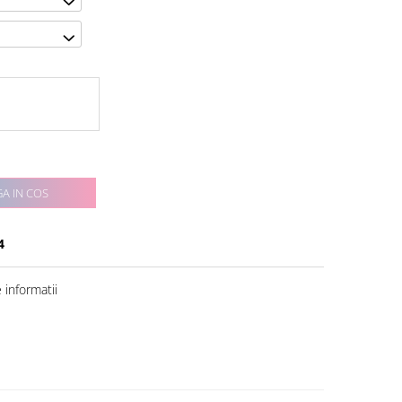
A IN COS
4
informatii