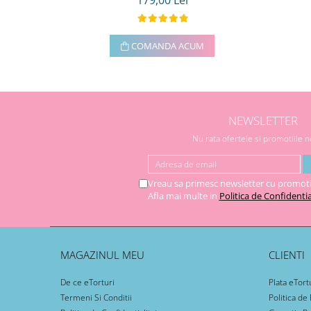
179,00 Lei
COMANDA ACUM
NEWSLETTER
Nu rata ofertele si promotiile 
Vreau sa primesc newsletter cu promoti
Afla mai multe in
Politica de Confidentia
MAGAZINUL MEU
CLIENTI
De ce eTorturi
Plata eTort
Termeni Si Conditii
Politica de