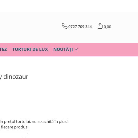
0727 709 344
0,00
TEZ
TORTURI DE LUX
NOUTĂȚI
by dinozaur
în prețul tortului, nu se achită în plus!
u fiecare produs!