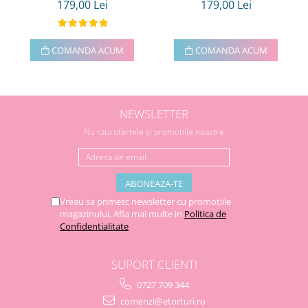
179,00 Lei
179,00 Lei
COMANDA ACUM
COMANDA ACUM
NEWSLETTER
Nu rata ofertele si promotiile noastre
Vreau sa primesc newsletter cu promotiile
magazinului. Afla mai multe in
Politica de
Confidentialitate
SUPORT CLIENTI
0727 709 344
comenzi@etorturi.ro