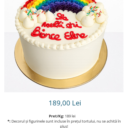
Torturi in frosting- crema pentru
baieti
Torturi cu flori
Tortulețe 1.7 kg - 2 kg
189,00 Lei
Pret/Kg:
189 lei
*:
Decorul și figurinele sunt incluse în prețul tortului, nu se achită în
plus!