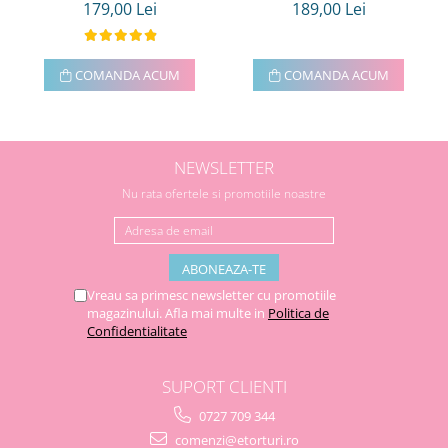
179,00 Lei
189,00 Lei
COMANDA ACUM
COMANDA ACUM
NEWSLETTER
Nu rata ofertele si promotiile noastre
Vreau sa primesc newsletter cu promotiile
magazinului. Afla mai multe in
Politica de
Confidentialitate
SUPORT CLIENTI
0727 709 344
comenzi@etorturi.ro