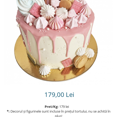
Torturi in frosting- crema pentru
baieti
Torturi cu flori
Tortulețe 1.7 kg - 2 kg
179,00 Lei
Pret/Kg:
179 lei
*:
Decorul și figurinele sunt incluse în prețul tortului, nu se achită în
plus!