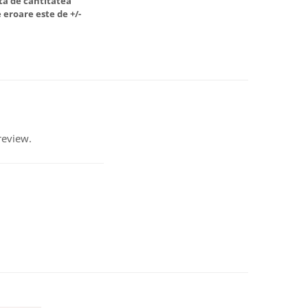
ata de cantitatea
 eroare este de +/-
review.