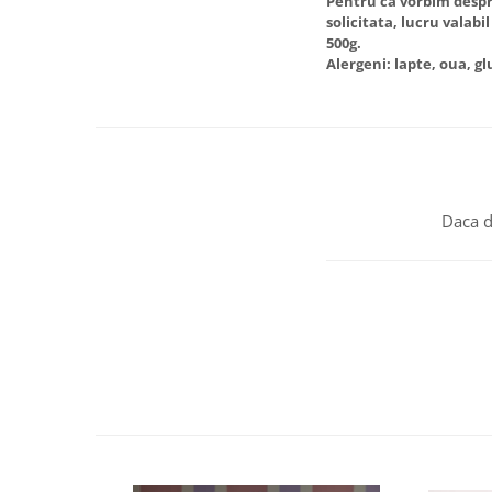
Pentru ca vorbim despre
solicitata, lucru valabi
500g.
Alergeni: lapte, oua, g
Daca d