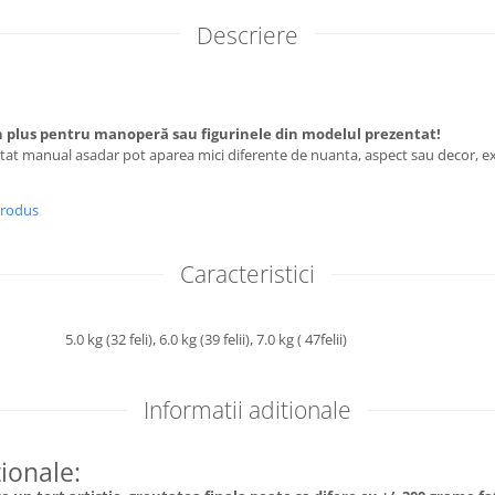
Descriere
 plus pentru manoperă sau figurinele din modelul prezentat!
utat manual asadar pot aparea mici diferente de nuanta, aspect sau decor, ex
produs
Caracteristici
5.0 kg (32 feli),
6.0 kg (39 felii),
7.0 kg ( 47felii)
Informatii aditionale
tionale: