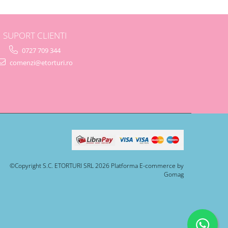
SUPORT CLIENTI
0727 709 344
comenzi@etorturi.ro
©Copyright S.C. ETORTURI SRL 2026
Platforma E-commerce by
Gomag