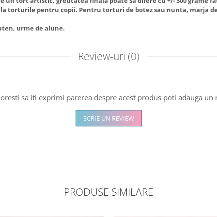
 un tort artistic, greutatea finala poate sa difere cu +/- 300 grame f
l la torturile pentru copii. Pentru torturi de botez sau nunta, marja de
luten, urme de alune.
Review-uri
(0)
oresti sa iti exprimi parerea despre acest produs poti adauga un 
SCRIE UN REVIEW
PRODUSE SIMILARE