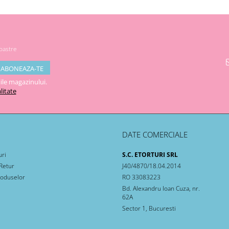
noastre
ile magazinului.
litate
DATE COMERCIALE
uri
S.C. ETORTURI SRL
 Retur
J40/4870/18.04.2014
roduselor
RO 33083223
Bd. Alexandru Ioan Cuza, nr.
62A
Sector 1, Bucuresti