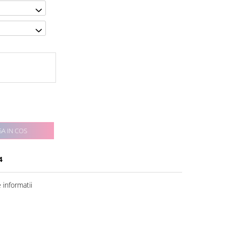
A IN COS
4
informatii