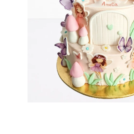
Torturi in frosting- crema pentru
baieti
Torturi cu flori
Tortulețe 1.7 kg - 2 kg