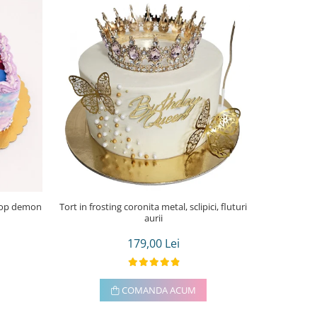
Tort in frosting coronita metal, sclipici, fluturi
Tort in frost
aurii
179,00 Lei
COMANDA ACUM