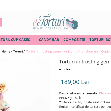
ITURI, CUP CAKES
CANDY BAR
COMPOZITIE
TORTURI BO
Torturi in frosting gemeni unicorn si transformers - Copie
Home /
Torturi /
Torturi in frosting ge
eTorturi
189,00 Lei
Declaratie nutritionala:
Click ai
Pret/Kg:
189 lei
*:
Decorul și figurinele sunt incluse 
Emitem certificat de calitate pentr