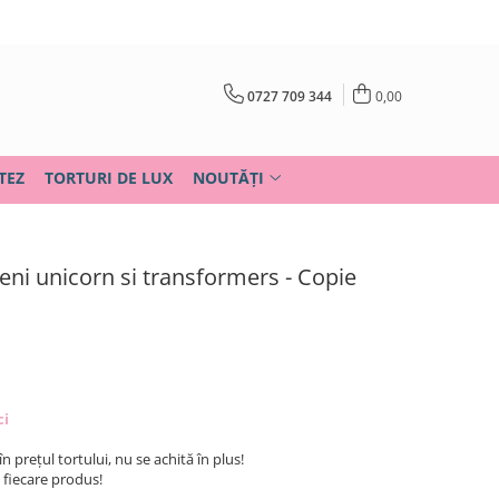
0727 709 344
0,00
TEZ
TORTURI DE LUX
NOUTĂȚI
meni unicorn si transformers - Copie
ci
în prețul tortului, nu se achită în plus!
u fiecare produs!