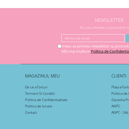
NEWSLETTER
Nu rata ofertele si promotiile 
Vreau sa primesc newsletter cu promoti
Afla mai multe in
Politica de Confidentia
MAGAZINUL MEU
CLIENTI
De ce eTorturi
Plata eTort
Termeni Si Conditii
Politica de
Politica de Confidentialitate
Garantia P
Politica de livrare
ANPC
Contact
ANPC - SAL