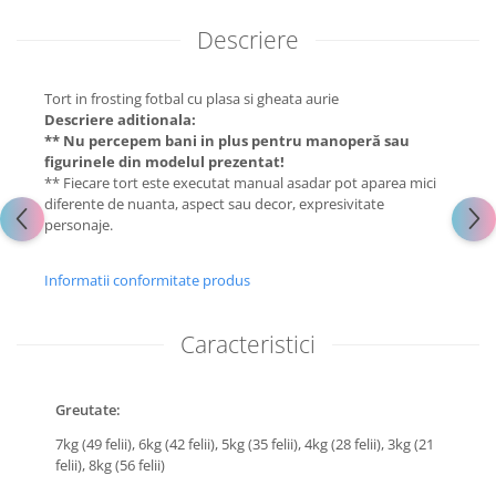
Descriere
Tort in frosting fotbal cu plasa si gheata aurie
Descriere aditionala:
** Nu percepem bani in plus pentru manoperă sau
figurinele din modelul prezentat!
** Fiecare tort este executat manual asadar pot aparea mici
diferente de nuanta, aspect sau decor, expresivitate
personaje.
Informatii conformitate produs
Caracteristici
Greutate:
7kg (49 felii),
6kg (42 felii),
5kg (35 felii),
4kg (28 felii),
3kg (21
felii),
8kg (56 felii)