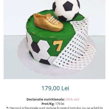
Torturi in frosting- crema pentru
baieti
Torturi cu flori
Tortulețe 1.7 kg - 2 kg
179,00 Lei
Declaratie nutritionala:
Click aici
Pret/Kg:
179 lei
*:
Decorul și figurinele sunt incluse în prețul tortului, nu se achită în