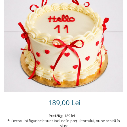
Torturi in frosting- crema pentru
baieti
Torturi cu flori
Tortulețe 1.7 kg - 2 kg
189,00 Lei
Pret/Kg:
189 lei
*:
Decorul și figurinele sunt incluse în prețul tortului, nu se achită în
plus!