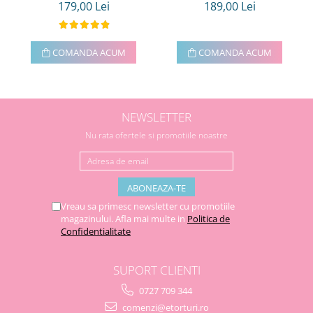
179,00 Lei
189,00 Lei
COMANDA ACUM
COMANDA ACUM
NEWSLETTER
Nu rata ofertele si promotiile noastre
Vreau sa primesc newsletter cu promotiile
magazinului. Afla mai multe in
Politica de
Confidentialitate
SUPORT CLIENTI
0727 709 344
comenzi@etorturi.ro