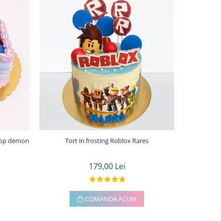
Tort in frosting Roblox Rares
Tort in frost
179,00 Lei
COMANDA ACUM