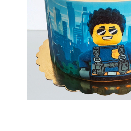
Torturi in frosting- crema pentru
baieti
Torturi cu flori
Tortulețe 1.7 kg - 2 kg