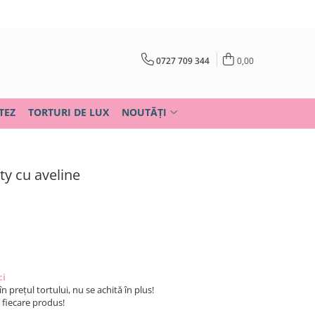
0727 709 344
0,00
TEZ
TORTURI DE LUX
NOUTĂȚI
ity cu aveline
ci
în prețul tortului, nu se achită în plus!
u fiecare produs!