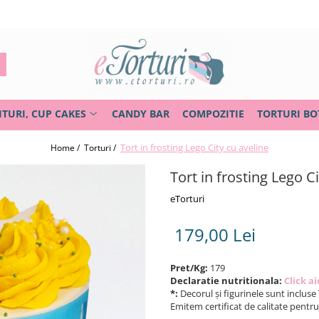
ITURI, CUP CAKES
CANDY BAR
COMPOZITIE
TORTURI BO
Tort in frosting Lego City cu aveline
Home /
Torturi /
Tort in frosting Lego C
eTorturi
179,00 Lei
Pret/Kg:
179
Declaratie nutritionala:
Click ai
*:
Decorul și figurinele sunt incluse 
Emitem certificat de calitate pentr