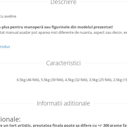
Descriere
 cu aveline
 plus pentru manoperă sau figurinele din modelul prezentat!
utat manual asadar pot aparea mici diferente de nuanta, aspect sau decor, ex
produs
Caracteristici
6.5kg (46 felii),
5.5kg (39 felii),
4.5kg (32 felii),
3.5kg (25 felii),
2.5kg (18
Informatii aditionale
tionale:
 un tort artistic, greutatea finala poate sa difere cu +/- 300 grame f