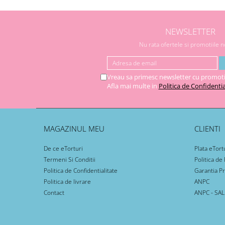
NEWSLETTER
Nu rata ofertele si promotiile 
Vreau sa primesc newsletter cu promoti
Afla mai multe in
Politica de Confidentia
MAGAZINUL MEU
CLIENTI
De ce eTorturi
Plata eTort
Termeni Si Conditii
Politica de
Politica de Confidentialitate
Garantia P
Politica de livrare
ANPC
Contact
ANPC - SAL