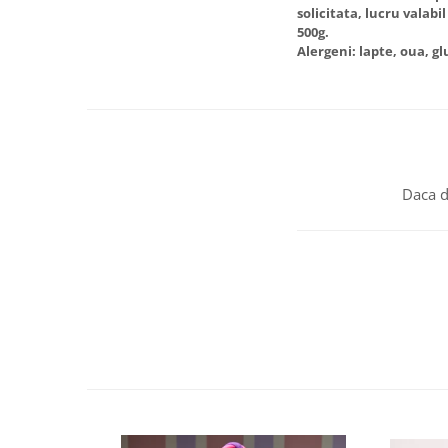
solicitata, lucru valabi
500g.
Alergeni: lapte, oua, g
Daca d