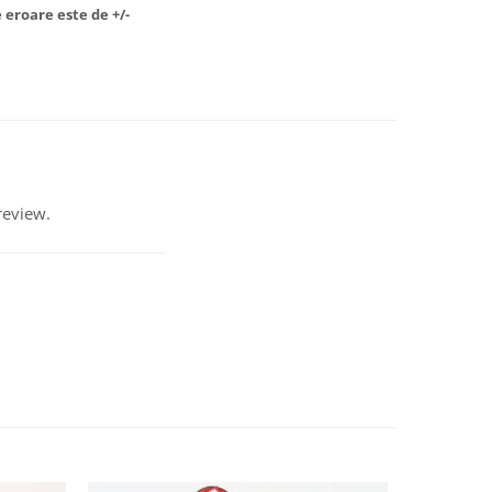
 eroare este de +/-
review.