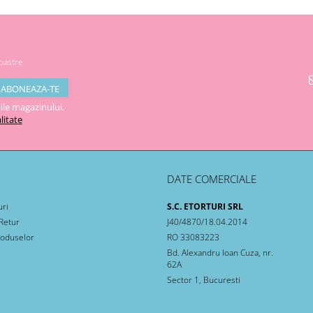
noastre
ile magazinului.
litate
DATE COMERCIALE
uri
S.C. ETORTURI SRL
 Retur
J40/4870/18.04.2014
roduselor
RO 33083223
Bd. Alexandru Ioan Cuza, nr.
62A
Sector 1, Bucuresti