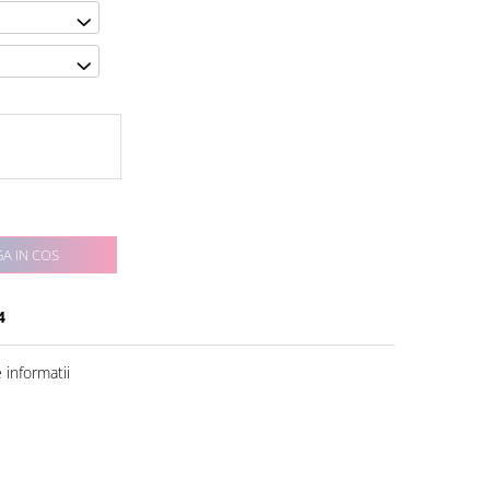
A IN COS
4
informatii