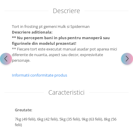
Descriere
Tort in frosting pt gemeni Hulk si Spiderman
Descriere aditionala:
** Nu percepem bani in plus pentru manoperă sau
figurinele din modelul prezentat!
** Fiecare tort este executat manual asadar pot aparea mici
diferente de nuanta, aspect sau decor, expresivitate
personaje.
Informatii conformitate produs
Caracteristici
Greutate:
7kg (49 felii),
6kg (42 felii),
5kg (35 felii),
9kg (63 felii),
8kg (56
felii)