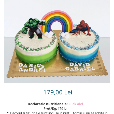
Torturi in frosting- crema pentru
baieti
Torturi cu flori
Tortulețe 1.7 kg - 2 kg
179,00 Lei
Declaratie nutritionala:
Click aici
Pret/Kg:
179 lei
*:
Decorul și figurinele sunt incluse în prețul tortului, nu se achită în