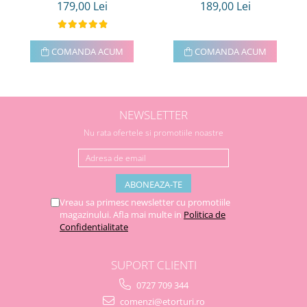
179,00 Lei
189,00 Lei
COMANDA ACUM
COMANDA ACUM
NEWSLETTER
Nu rata ofertele si promotiile noastre
Vreau sa primesc newsletter cu promotiile
magazinului. Afla mai multe in
Politica de
Confidentialitate
SUPORT CLIENTI
0727 709 344
comenzi@etorturi.ro