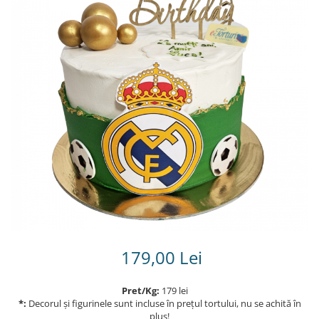
Torturi in frosting- crema pentru
baieti
Torturi cu flori
Tortulețe 1.7 kg - 2 kg
179,00 Lei
Pret/Kg:
179 lei
*:
Decorul și figurinele sunt incluse în prețul tortului, nu se achită în
plus!