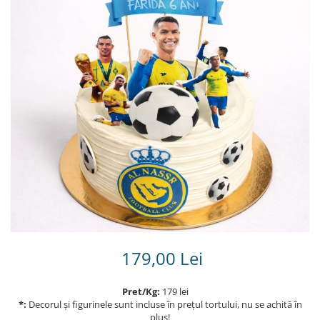
Torturi in frosting- crema pentru
baieti
Torturi cu flori
Tortulețe 1.7 kg - 2 kg
179,00 Lei
Pret/Kg:
179 lei
*:
Decorul și figurinele sunt incluse în prețul tortului, nu se achită în
plus!