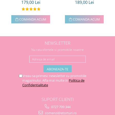
179,00 Lei
189,00 Lei
COMANDA ACUM
COMANDA ACUM
NEWSLETTER
Nu rata ofertele si promotiile noastre
Vreau sa primesc newsletter cu promotiile
magazinului. Afla mai multe in
Politica de
Confidentialitate
SUPORT CLIENTI
0727 709 344
comenzi@etorturi.ro