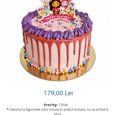
Torturi in frosting- crema pentru
baieti
Torturi cu flori
Tortulețe 1.7 kg - 2 kg
179,00 Lei
Pret/Kg:
179 lei
*:
Decorul și figurinele sunt incluse în prețul tortului, nu se achită în
plus!