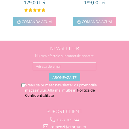
179,00 Lei
189,00 Lei
COMANDA ACUM
COMANDA ACUM
NEWSLETTER
Nu rata ofertele si promotiile noastre
Vreau sa primesc newsletter cu promotiile
magazinului. Afla mai multe in
Politica de
Confidentialitate
SUPORT CLIENTI
0727 709 344
comenzi@etorturi.ro