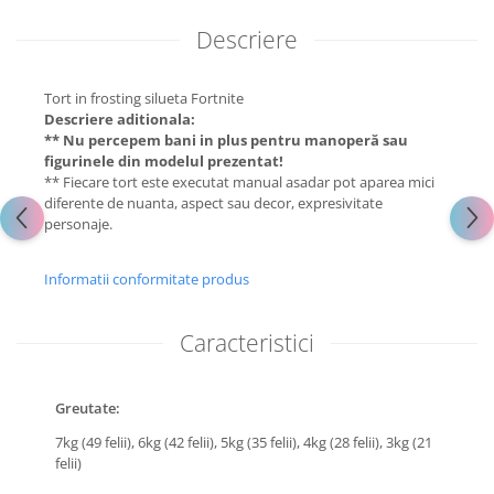
Descriere
Tort in frosting silueta Fortnite
Descriere aditionala:
** Nu percepem bani in plus pentru manoperă sau
figurinele din modelul prezentat!
** Fiecare tort este executat manual asadar pot aparea mici
diferente de nuanta, aspect sau decor, expresivitate
personaje.
Informatii conformitate produs
Caracteristici
Greutate:
7kg (49 felii),
6kg (42 felii),
5kg (35 felii),
4kg (28 felii),
3kg (21
felii)