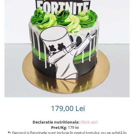
Torturi in frosting- crema pentru
baieti
Torturi cu flori
Tortulețe 1.7 kg - 2 kg
179,00 Lei
Declaratie nutritionala:
Click aici
Pret/Kg:
179 lei
*:
Decorul și figurinele sunt incluse în prețul tortului, nu se achită în