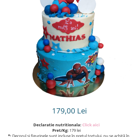
Torturi in frosting- crema pentru
baieti
Torturi cu flori
Tortulețe 1.7 kg - 2 kg
179,00 Lei
Declaratie nutritionala:
Click aici
Pret/Kg:
179 lei
*:
Decorul și figurinele sunt incluse în prețul tortului, nu se achită în