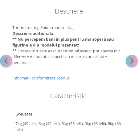
Descriere
Tort in frosting Spiderman cu etaj
Descriere aditionala:
** Nu percepem bani in plus pentru manoperă sau
figurinele din modelul prezentat!
** Fiecare tort este executat manual asadar pot aparea mici
diferente de nuanta, aspect sau decor, expresivitate
personaje.
Informatii conformitate produs
Caracteristici
Greutate:
7kg (49 felii),
6kg (42 felii),
5kg (35 felii),
9kg (63 felii),
8kg (56
felii)