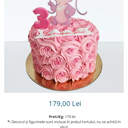
Torturi in frosting- crema pentru
baieti
Torturi cu flori
Tortulețe 1.7 kg - 2 kg
179,00 Lei
Pret/Kg:
179 lei
*:
Decorul și figurinele sunt incluse în prețul tortului, nu se achită în
plus!