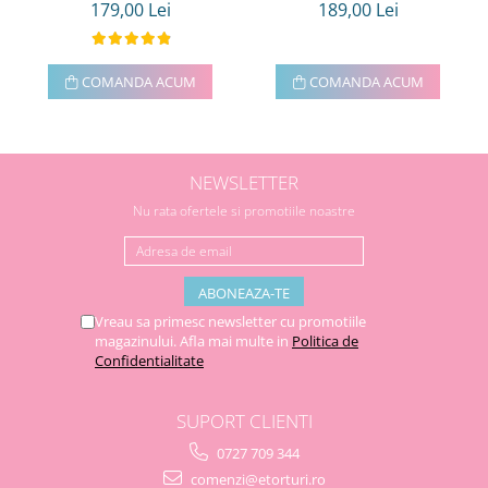
179,00 Lei
189,00 Lei
COMANDA ACUM
COMANDA ACUM
NEWSLETTER
Nu rata ofertele si promotiile noastre
Vreau sa primesc newsletter cu promotiile
magazinului. Afla mai multe in
Politica de
Confidentialitate
SUPORT CLIENTI
0727 709 344
comenzi@etorturi.ro