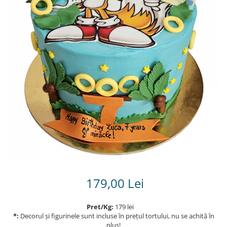
Torturi in frosting- crema pentru
baieti
Torturi cu flori
Tortulețe 1.7 kg - 2 kg
179,00 Lei
Pret/Kg:
179 lei
*:
Decorul și figurinele sunt incluse în prețul tortului, nu se achită în
plus!