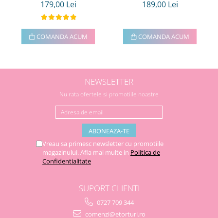
179,00 Lei
189,00 Lei
COMANDA ACUM
COMANDA ACUM
NEWSLETTER
Nu rata ofertele si promotiile noastre
Vreau sa primesc newsletter cu promotiile
magazinului. Afla mai multe in
Politica de
Confidentialitate
SUPORT CLIENTI
0727 709 344
comenzi@etorturi.ro