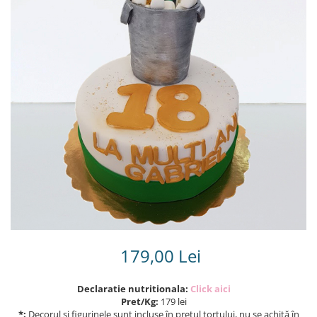
Torturi in frosting- crema pentru
baieti
Torturi cu flori
Tortulețe 1.7 kg - 2 kg
179,00 Lei
Declaratie nutritionala:
Click aici
Pret/Kg:
179 lei
*:
Decorul și figurinele sunt incluse în prețul tortului, nu se achită în