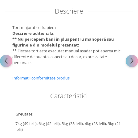
Descriere
Tort majorat cu frapiera
Descriere aditionala:
** Nu percepem bani in plus pentru manoperă sau
figurinele din modelul prezentat!
** Fiecare tort este executat manual asadar pot aparea mici
diferente de nuanta, aspect sau decor, expresivitate
personaje.
Informatii conformitate produs
Caracteristici
Greutate:
7kg (49 felii),
6kg (42 felii),
5kg (35 felii),
4kg (28 felii),
3kg (21
felii)