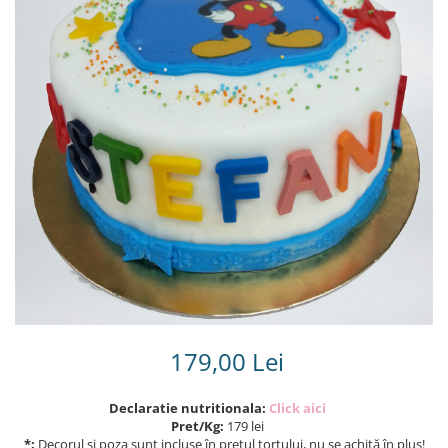
Torturi in frosting- crema pentru
baieti
Torturi cu flori
Tortulețe 1.7 kg - 2 kg
179,00 Lei
Declaratie nutritionala:
Click aici
Pret/Kg:
179 lei
*:
Decorul și poza sunt incluse în prețul tortului, nu se achită în plus!