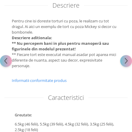
Descriere
Pentru cine isi doreste torturi cu poza, le realizam cu tot
dragul. Ai aici un exemplu de tort cu poza Mickey si decor cu
bombonele.
Descriere aditionala:
** Nu percepem bani in plus pentru manoperă sau
figurinele din modelul prezentat!
** Fiecare tort este executat manual asadar pot aparea mici
diferente de nuanta, aspect sau decor, expresivitate
personaje.
Informatii conformitate produs
Caracteristici
Greutate:
6.5kg (46 felii),
5.5kg (39 felii),
4.5kg (32 felii),
3.5kg (25 felii),
2.5kg (18 felii)