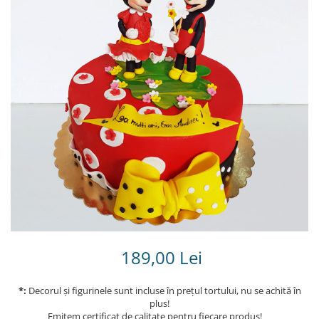
Torturi in frosting- crema pentru
baieti
Torturi cu flori
Tortulețe 1.7 kg - 2 kg
189,00 Lei
*:
Decorul și figurinele sunt incluse în prețul tortului, nu se achită în
plus!
Emitem certificat de calitate pentru fiecare produs!