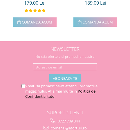
179,00 Lei
189,00 Lei
COMANDA ACUM
COMANDA ACUM
NEWSLETTER
Nu rata ofertele si promotiile noastre
Vreau sa primesc newsletter cu promotiile
magazinului. Afla mai multe in
Politica de
Confidentialitate
SUPORT CLIENTI
0727 709 344
comenzi@etorturi.ro